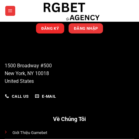
Chuyển
đến
nội
dung
ĐĂNG KÝ
ĐĂNG NHẬP
1500 Broadway #500
New York, NY 10018
United States
CALL US
E-MAIL
Về Chúng Tôi
Giới Thiệu Gamebet